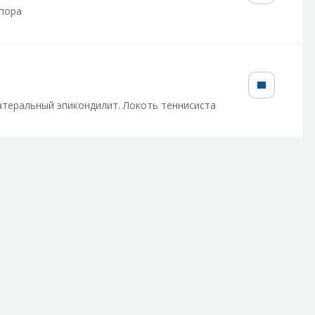
пора
атеральный эпикондилит. Локоть теннисиста