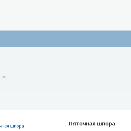
атии
Пяточная шпора