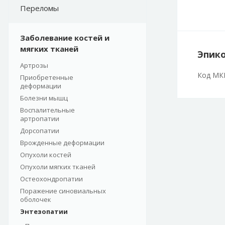
Переломы
Заболевание костей и
мягких тканей
Эпик
Артрозы
Код МКБ
Приобретенные
деформации
Болезни мышц
Воспалительные
артропатии
Дорсопатии
Врожденные деформации
Опухоли костей
Опухоли мягких тканей
Остеохондропатии
Поражение синовиальных
оболочек
Энтезопатии